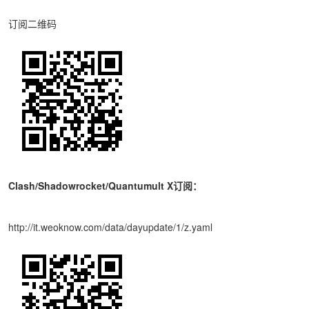
订阅二维码
Clash/Shadowrocket/Quantumult X订阅：
http://it.weoknow.com/data/dayupdate/1/z.yaml