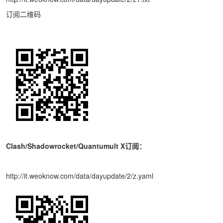
订阅二维码
Clash/Shadowrocket/Quantumult X订阅：
http://it.weoknow.com/data/dayupdate/2/z.yaml