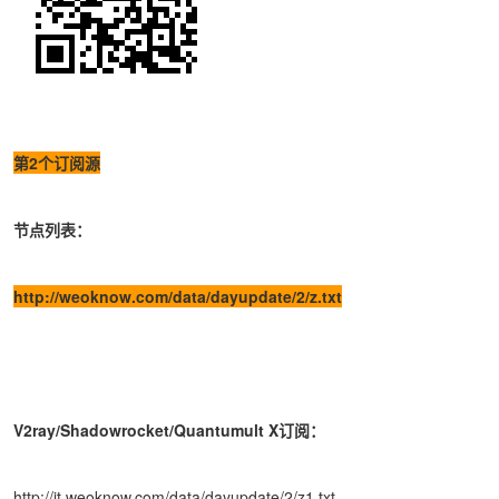
第2个订阅源
节点列表：
http://weoknow.com/data/dayupdate/2/z.txt
V2ray/Shadowrocket/Quantumult X订阅：
http://it.weoknow.com/data/dayupdate/2/z1.txt